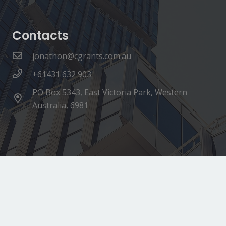
Contacts
jonathon@cgrants.com.au
+61431 632 903
PO Box 5343, East Victoria Park, Western
Australia, 6981